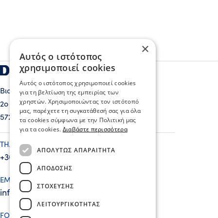
×
Αυτός ο ιστότοπος
χρησιμοποιεί cookies
Αυτός ο ιστότοπος χρησιμοποιεί cookies
Βιομηχανία Άλατος ΔΑΔΑΚΑΡΙΔΗΣ ΑE
για τη βελτίωση της εμπειρίας των
χρηστών. Χρησιμοποιώντας τον ιστότοπό
2o χλμ Λαγκαδά – Κολχικού
μας, παρέχετε τη συγκατάθεσή σας για όλα
57200 Λαγκαδάς, Θεσσαλονίκη
τα cookies σύμφωνα με την Πολιτική μας
για τα cookies.
Διαβάστε περισσότερα
ΤΗΛΕΦΩΝΟ
ΑΠΟΛΎΤΩΣ ΑΠΑΡΑΊΤΗΤΑ
+302394026036
ΑΠΌΔΟΣΗΣ
EMAIL
ΣΤΌΧΕΥΣΗΣ
info@dadakarides.com
ΛΕΙΤΟΥΡΓΙΚΌΤΗΤΑΣ
FOLLOW US