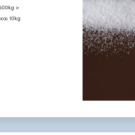
500kg >
και 10kg